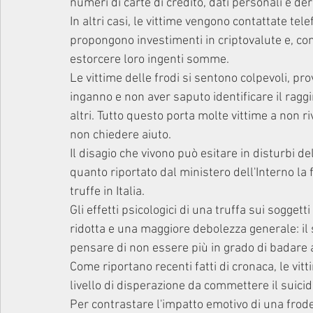
numeri di carte di credito, dati personali e der
In altri casi, le vittime vengono contattate tele
propongono investimenti in criptovalute e, con
estorcere loro ingenti somme. 
Le vittime delle frodi si sentono colpevoli, pr
inganno e non aver saputo identificare il ragg
altri. Tutto questo porta molte vittime a non r
non chiedere aiuto. 
Il disagio che vivono può esitare in disturbi d
quanto riportato dal ministero dell'Interno la 
truffe in Italia. 
Gli effetti psicologici di una truffa sui soggett
ridotta e una maggiore debolezza generale: il 
pensare di non essere più in grado di badare a
Come riportano recenti fatti di cronaca, le vit
livello di disperazione da commettere il suicid
Per contrastare l'impatto emotivo di una frode,