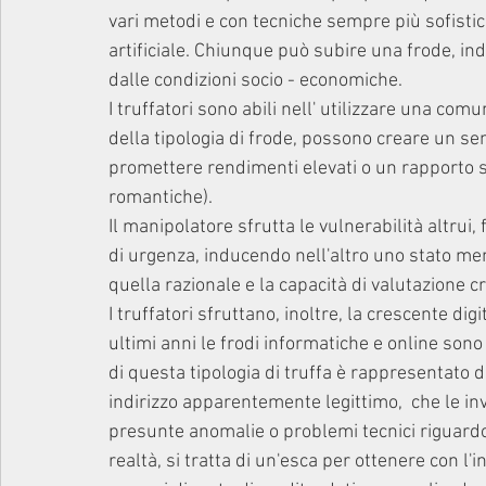
vari metodi e con tecniche sempre più sofistica
artificiale. Chiunque può subire una frode, ind
dalle condizioni socio - economiche. 
I truffatori sono abili nell' utilizzare una co
della tipologia di frode, possono creare un sen
promettere rendimenti elevati o un rapporto se
romantiche). 
Il manipolatore sfrutta le vulnerabilità altrui
di urgenza, inducendo nell'altro uno stato men
quella razionale e la capacità di valutazione cr
I truffatori sfruttano, inoltre, la crescente di
ultimi anni le frodi informatiche e online so
di questa tipologia di truffa è rappresentato d
indirizzo apparentemente legittimo,  che le inv
presunte anomalie o problemi tecnici riguardo a
realtà, si tratta di un'esca per ottenere con l