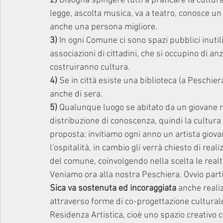
2)
 Bisogna spingere tutti a praticare la cultur
legge, ascolta musica, va a teatro, conosce u
anche una persona migliore.
3)
 In ogni Comune ci sono spazi pubblici inutil
associazioni di cittadini, che si occupino di a
costruiranno cultura.
4) 
Se in città esiste una biblioteca (a Peschi
anche di sera.
5)
 Qualunque luogo se abitato da un giovane r
distribuzione di conoscenza, quindi la cultur
proposta: invitiamo ogni anno un artista giov
l'ospitalità, in cambio gli verrà chiesto di rea
del comune, coinvolgendo nella scelta le realtà
Veniamo ora alla nostra Peschiera. Ovvio partir
Sica va sostenuta ed incoraggiata
 anche realiz
attraverso forme di co-progettazione culturale
Residenza Artistica, cioè uno spazio creativo c