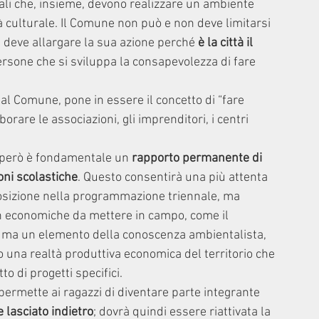
cali che, insieme, devono realizzare un ambiente 
 culturale. Il Comune non può e non deve limitarsi 
ma deve allargare la sua azione perché 
è la città il 
persone che si sviluppa la consapevolezza di fare 
l Comune, pone in essere il concetto di “fare 
rare le associazioni, gli imprenditori, i centri 
, però è fondamentale un 
rapporto permanente di 
oni scolastiche
. Questo consentirà una più attenta 
posizione nella programmazione triennale, ma 
on economiche da mettere in campo, come il 
a ma un elemento della conoscenza ambientalista, 
o una realtà produttiva economica del territorio che 
o di progetti specifici.
permette ai ragazzi di diventare parte integrante 
lasciato indietro
; dovrà quindi essere riattivata la 