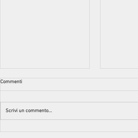
Commenti
Scrivi un commento...
Intervista alla Scrittrice Marina
DALLA PARTE
Marazza
Intervista al