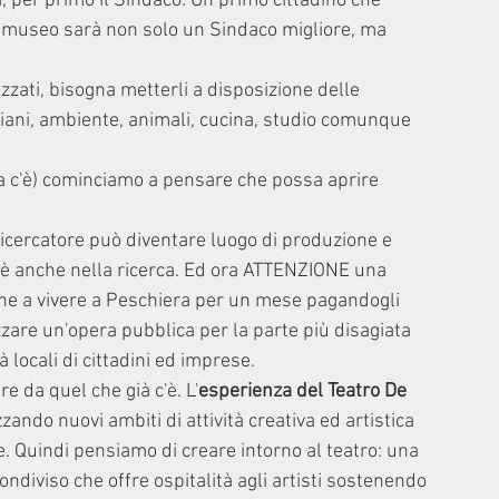
a, per primo il Sindaco. Un primo cittadino che 
n museo sarà non solo un Sindaco migliore, ma 
izzati, bisogna metterli a disposizione delle 
nziani, ambiente, animali, cucina, studio comunque 
era c'è) cominciamo a pensare che possa aprire 
icercatore può diventare luogo di produzione e 
a è anche nella ricerca. Ed ora ATTENZIONE una 
ane a vivere a Peschiera per un mese pagandogli 
lizzare un'opera pubblica per la parte più disagiata 
 locali di cittadini ed imprese. 
e da quel che già c'è. L'
esperienza del Teatro De 
zando nuovi ambiti di attività creativa ed artistica 
. Quindi pensiamo di creare intorno al teatro: una 
ondiviso che offre ospitalità agli artisti sostenendo 