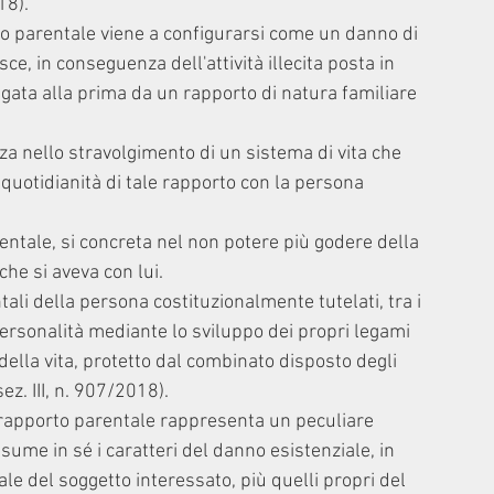
18).
rto parentale viene a configurarsi come un danno di 
, in conseguenza dell'attività illecita posta in 
egata alla prima da un rapporto di natura familiare 
nza nello stravolgimento di un sistema di vita che 
 quotidianità di tale rapporto con la persona 
entale, si concreta nel non potere più godere della 
he si aveva con lui.
ali della persona costituzionalmente tutelati, tra i 
a personalità mediante lo sviluppo dei propri legami 
della vita, protetto dal combinato disposto degli 
sez. III, n. 907/2018).
el rapporto parentale rappresenta un peculiare 
ume in sé i caratteri del danno esistenziale, in 
le del soggetto interessato, più quelli propri del 