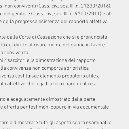
i non conviventi (Cass. civ., sez. III, n. 21230/2016), 
el genitore (Cass. civ., sez. III, n. 9700/2011) e al 
 della pregressa esistenza del rapporto affettivo 
te dalla Corte di Cassazione che si è pronunciata 
tà del diritto al risarcimento del danno in favore 
la convivenza.
ni risarcitori è la dimostrazione del rapporto 
della convivenza non comporta aprioristica 
vivenza costituisce elemento probatorio utile a 
o affettivo che lega tra loro i parenti oltre a 
egato e adeguatamente dimostrato dalla parte 
ere offerta per testimoni oppure in via documentale 
re a dimostrare tutti gli aspetti sopra esaminati e 