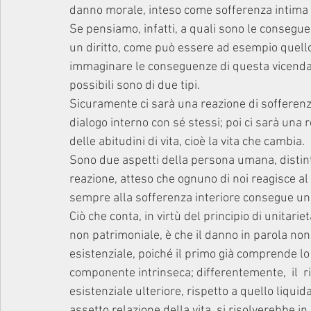
danno morale, inteso come sofferenza intima 
Se pensiamo, infatti, a quali sono le consegu
un diritto, come può essere ad esempio quello
immaginare le conseguenze di questa vicenda, 
possibili sono di due tipi.
Sicuramente ci sarà una reazione di sofferenza 
dialogo interno con sé stessi; poi ci sarà una 
delle abitudini di vita, cioè la vita che cambia.
Sono due aspetti della persona umana, distin
reazione, atteso che ognuno di noi reagisce al
sempre alla sofferenza interiore consegue un'a
Ciò che conta, in virtù del principio di unitar
non patrimoniale, è che il danno in parola n
esistenziale, poiché il primo già comprende lo
componente intrinseca; differentemente,  il  
esistenziale ulteriore, rispetto a quello liqui
assetto relazione della vita, si risolverebbe in