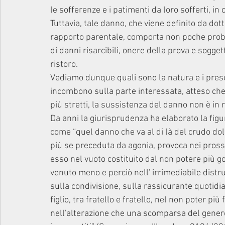
le sofferenze e i patimenti da loro sofferti, i
Tuttavia, tale danno, che viene definito da do
rapporto parentale, comporta non poche proble
di danni risarcibili, onere della prova e soggett
ristoro.
Vediamo dunque quali sono la natura e i presup
incombono sulla parte interessata, atteso che, a
più stretti, la sussistenza del danno non è in 
Da anni la giurisprudenza ha elaborato la fig
come “quel danno che va al di là del crudo dol
più se preceduta da agonia, provoca nei pross
esso nel vuoto costituito dal non potere più g
venuto meno e perciò nell' irrimediabile distruz
sulla condivisione, sulla rassicurante quotidia
figlio, tra fratello e fratello, nel non poter più
nell'alterazione che una scomparsa del genere