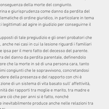
n conseguenza della morte del congiunto.
ttrina e giurisprudenza come danno da perdita del 
matiche di ordine giuridico, in particolare in tema 
i legittimati ad agire in giudizio per conseguirne il 
posti di tale pregiudizio e gli oneri probatori che 
nche nei casi in cui la lesione riguardi i familiari 
re ipsa per il mero fatto del decesso del parente.
ura del danno da perdita parentale, definendolo 
ore che la morte in sé di una persona cara, tanto 
imi congiunti che le sopravvivono, concretandosi 
odere della presenza e del rapporto con chi è 
ione di un sistema di vita basato sull' affettività, 
nità dei rapporti tra moglie e marito, tra madre e 
 fare ciò che per anni si è fatto, nonché 
 inevitabilmente produce anche nelle relazioni tra 