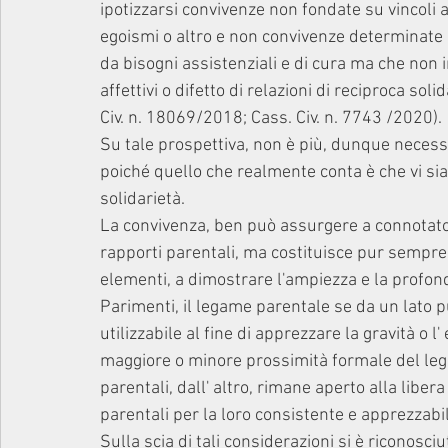
ipotizzarsi convivenze non fondate su vincoli
egoismi o altro e non convivenze determinate d
da bisogni assistenziali e di cura ma che non i
affettivi o difetto di relazioni di reciproca sol
Civ. n. 18069/2018; Cass. Civ. n. 7743 /2020).
Su tale prospettiva, non è più, dunque necess
poiché quello che realmente conta è che vi sian
solidarietà.
La convivenza, ben può assurgere a connotato m
rapporti parentali, ma costituisce pur sempre 
elementi, a dimostrare l'ampiezza e la profondit
Parimenti, il legame parentale se da un lato 
utilizzabile al fine di apprezzare la gravità o l'
maggiore o minore prossimità formale del lega
parentali, dall' altro, rimane aperto alla liber
parentali per la loro consistente e apprezzabi
Sulla scia di tali considerazioni si è riconosciu