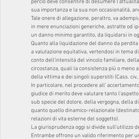
perciò deve consentire di desumere l'attualità d
sua importanza e la sua non occasionalità, anch
Tale onere di allegazione, peraltro, va adempi
in mere enunciazioni generiche, astratte od i
un danno minimo garantito, da liquidarsi in ogn
Quanto alla liquidazione del danno da perdita
a valutazione equitativa, vertendosi in tema di 
conto dell'intensità del vincolo familiare, della
circostanza, quali la consistenza più o meno amp
della vittima e dei singoli superstiti (Cass. civ.,
In particolare, nel procedere all' accertamento 
giudice di merito deve valutare tanto l'aspetto
sub specie del dolore, della vergogna, della dis
quanto quello dinamico-relazionale (destinato 
relazioni di vita esterne del soggetto).
La giurisprudenza oggi si divide sull'utilizzo 
Entrambe offrono un valido riferimento per u