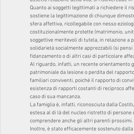
Quanto ai soggetti legittimati a richiedere il ri
sostiene la legittimazione di chiunque dimostr
sfera affettiva, ricollegabile con nesso eziolog
costituzionalmente protette (matrimonio, unità e
soggettive meritevoli di tutela, in relazione a p
solidarietà socialmente apprezzabili (si pensi a
fidanzamento o di altri casi di particolare affe
Al riguardo, infatti, un recente orientamento 
patrimoniale da lesione o perdita del rapporto
familiari conviventi, poiché il rapporto di co
esistenza di rapporti costanti di reciproco af
caso di sua mancanza.
La famiglia è, infatti, riconosciuta dalla Cost
estesa al di là del nucleo ristretto di persone c
comprendere anche gli altri parenti prossimi.
Inoltre, è stato efficacemente sostenuto dall