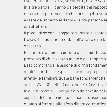
i superstiti” (Cass. civ., sez III, ord., n. 9196/20
In altre parole, il danno da perdita del rappo
natura non patrimoniale che un soggetto subisce
essere da un terzo ai danni di altra persona l
e/o affettiva.
Il pregiudizio che il soggetto subisce si sosta
trovava le sue fondamenta nell'affetto e nella
deceduta.
Pertanto, il danno da perdita del rapporto par
presenza di chi è venuto meno e del rapporto c
Esso comprende la lesione di diritti fondament
quali “il diritto all' esplicazione della propri
affettivi e familiari, quale bene fondamentale 
artt. 2, 29 e 30 della Costituzione” (Cass. Civ., 
In questi termini, il pregiudizio da perdita d
aspetto del danno non patrimoniale; esso riass
quanto afferente alla sfera dinamico-relaziona