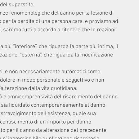
del superstite.
enze fenomenologiche del danno per la lesione di 
 per la perdita di una persona cara, e proviamo ad 
saremo tutti d'accordo a ritenere che le reazioni 
più “interiore”, che riguarda la parte più intima, il 
reazione, “esterna”, che riguarda la modificazione 
ti, e non necessariamente automatici come 
 dolore in modo personale e soggettivo e non 
lterazione della vita quotidiana.
ietà e omnicomprensività del risarcimento del danno 
on sia liquidato contemporaneamente al danno 
 stravolgimento dell'esistenza, quale sua 
riconoscimento di un importo per danno 
dato per il danno da alterazione del precedente 
 un' inammissibile duplicazione risarcitoria.