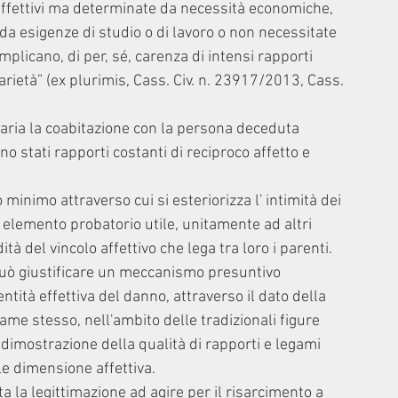
 affettivi ma determinate da necessità economiche, 
a esigenze di studio o di lavoro o non necessitate 
mplicano, di per, sé, carenza di intensi rapporti 
idarietà” (ex plurimis, Cass. Civ. n. 23917/2013, Cass. 
aria la coabitazione con la persona deceduta 
o stati rapporti costanti di reciproco affetto e 
inimo attraverso cui si esteriorizza l' intimità dei 
elemento probatorio utile, unitamente ad altri 
à del vincolo affettivo che lega tra loro i parenti.
può giustificare un meccanismo presuntivo 
 entità effettiva del danno, attraverso il dato della 
me stesso, nell'ambito delle tradizionali figure 
a dimostrazione della qualità di rapporti e legami 
le dimensione affettiva.
ta la legittimazione ad agire per il risarcimento a 