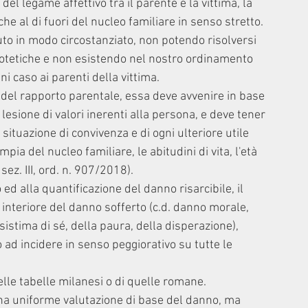
el legame affettivo tra il parente e la vittima, la 
e al di fuori del nucleo familiare in senso stretto.
uto in modo circostanziato, non potendo risolversi 
potetiche e non esistendo nel nostro ordinamento 
i caso ai parenti della vittima.
 del rapporto parentale, essa deve avvenire in base 
lesione di valori inerenti alla persona, e deve tener 
 situazione di convivenza e di ogni ulteriore utile 
ia del nucleo familiare, le abitudini di vita, l'età 
 sez. III, ord. n. 907/2018).
ed alla quantificazione del danno risarcibile, il 
 interiore del danno sofferto (c.d. danno morale, 
istima di sé, della paura, della disperazione), 
ad incidere in senso peggiorativo su tutte le 
delle tabelle milanesi o di quelle romane.
na uniforme valutazione di base del danno, ma 