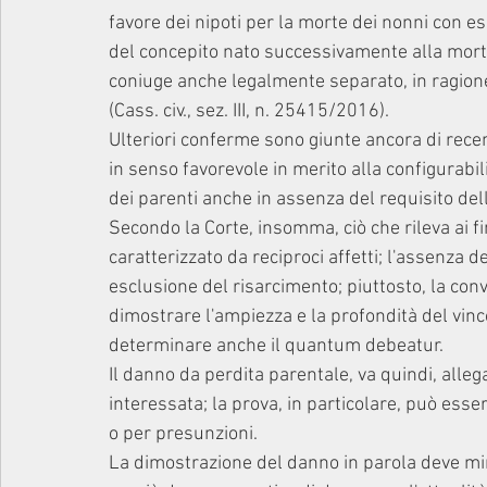
favore dei nipoti per la morte dei nonni con ess
del concepito nato successivamente alla morte d
coniuge anche legalmente separato, in ragione
(Cass. civ., sez. III, n. 25415/2016).
Ulteriori conferme sono giunte ancora di recen
in senso favorevole in merito alla configurabili
dei parenti anche in assenza del requisito del
Secondo la Corte, insomma, ciò che rileva ai fi
caratterizzato da reciproci affetti; l'assenza 
esclusione del risarcimento; piuttosto, la con
dimostrare l'ampiezza e la profondità del vincol
determinare anche il quantum debeatur.
Il danno da perdita parentale, va quindi, all
interessata; la prova, in particolare, può ess
o per presunzioni.
La dimostrazione del danno in parola deve mira