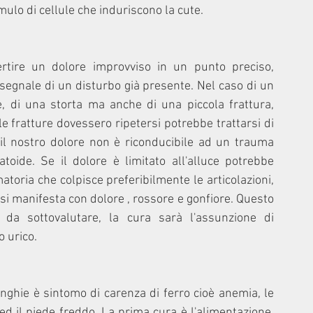
mulo di cellule che induriscono la cute. 
tire un dolore improvviso in un punto preciso, 
egnale di un disturbo già presente. Nel caso di un 
 di una storta ma anche di una piccola frattura, 
 fratture dovessero ripetersi potrebbe trattarsi di 
 il nostro dolore non è riconducibile ad un trauma 
oide. Se il dolore è limitato all'alluce potrebbe 
matoria che colpisce preferibilmente le articolazioni, 
, si manifesta con dolore , rossore e gonfiore. Questo 
da sottovalutare, la cura sarà l'assunzione di 
 urico. 
hie è sintomo di carenza di ferro cioè anemia, le 
d il piede freddo. La prima cura è l'alimentazione, 