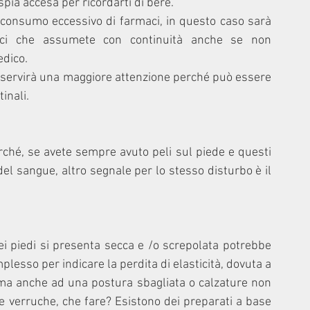
pia accesa per ricordarti di bere. 
consumo eccessivo di farmaci, in questo caso sarà 
maci che assumete con continuità anche se non 
edico. 
ra servirà una maggiore attenzione perché può essere 
inali. 
erché, se avete sempre avuto peli sul piede e questi 
el sangue, altro segnale per lo stesso disturbo è il 
piedi si presenta secca e /o screpolata potrebbe 
esso per indicare la perdita di elasticità, dovuta a 
 ma anche ad una postura sbagliata o calzature non 
e verruche, che fare? Esistono dei preparati a base 