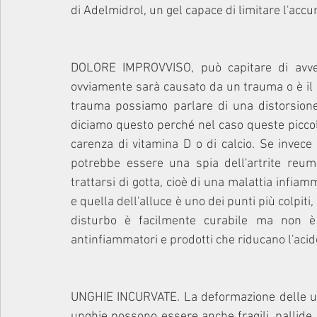
di Adelmidrol, un gel capace di limitare l'accu
DOLORE IMPROVVISO, può capitare di avver
ovviamente sarà causato da un trauma o è il s
trauma possiamo parlare di una distorsione,
diciamo questo perché nel caso queste piccole
carenza di vitamina D o di calcio. Se invece
potrebbe essere una spia dell'artrite reumat
trattarsi di gotta, cioè di una malattia infiam
e quella dell'alluce è uno dei punti più colpiti
disturbo è facilmente curabile ma non è 
antinfiammatori e prodotti che riducano l'acido
UNGHIE INCURVATE. La deformazione delle ung
unghie possono essere anche fragili, pallide e