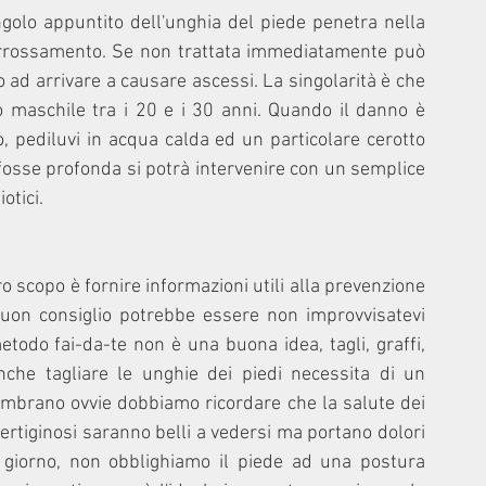
olo appuntito dell'unghia del piede penetra nella 
arrossamento. Se non trattata immediatamente può 
 ad arrivare a causare ascessi. La singolarità è che 
o maschile tra i 20 e i 30 anni. Quando il danno è 
o, pediluvi in acqua calda ed un particolare cerotto 
 fosse profonda si potrà intervenire con un semplice 
otici.
ro scopo è fornire informazioni utili alla prevenzione 
buon consiglio potrebbe essere non improvvisatevi 
todo fai-da-te non è una buona idea, tagli, graffi, 
nche tagliare le unghie dei piedi necessita di un 
embrano ovvie dobbiamo ricordare che la salute dei 
 vertiginosi saranno belli a vedersi ma portano dolori 
l giorno, non obblighiamo il piede ad una postura 