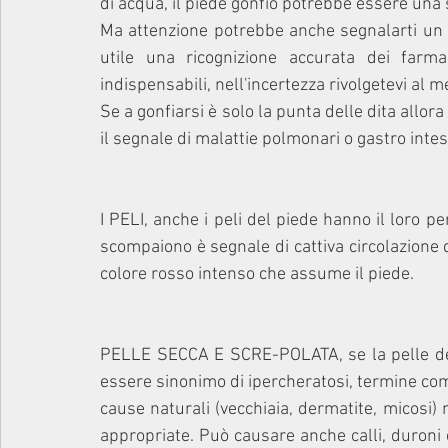
di acqua, il piede gonfio potrebbe essere una s
Ma attenzione potrebbe anche segnalarti un 
utile una ricognizione accurata dei far
indispensabili, nell'incertezza rivolgetevi al m
Se a gonfiarsi è solo la punta delle dita allo
il segnale di malattie polmonari o gastro intest
I PELI, anche i peli del piede hanno il loro p
scompaiono è segnale di cattiva circolazione d
colore rosso intenso che assume il piede.
PELLE SECCA E SCRE-POLATA, se la pelle dei 
essere sinonimo di ipercheratosi, termine compl
cause naturali (vecchiaia, dermatite, micosi)
appropriate. Può causare anche calli, duroni 