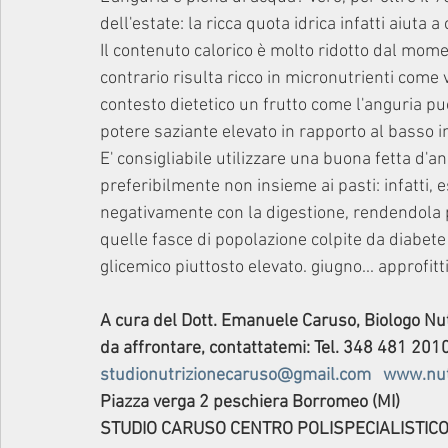
dell'estate: la ricca quota idrica infatti aiuta 
Il contenuto calorico è molto ridotto dal mome
contrario risulta ricco in micronutrienti come
contesto dietetico un frutto come l'anguria può
potere saziante elevato in rapporto al basso in
E' consigliabile utilizzare una buona fetta d'an
preferibilmente non insieme ai pasti: infatti, 
negativamente con la digestione, rendendola p
quelle fasce di popolazione colpite da diabete
glicemico piuttosto elevato. giugno... approfit
A cura del Dott. Emanuele Caruso, Biologo Nut
da affrontare, contattatemi: Tel. 348 481 2010
studionutrizionecaruso@gmail.com
www.nut
Piazza verga 2 peschiera Borromeo (MI)
STUDIO CARUSO CENTRO POLISPECIALISTIC