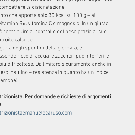
a combattere la disidratazione.
nto che apporta solo 30 kcal su 100 g – al 
 vitamina B6, vitamina C e magnesio. In un giusto 
 contribuire al controllo del peso grazie al suo 
troito calorico.
guria negli spuntini della giornata, e 
essendo ricco di acqua  e zuccheri può interferire 
iù difficoltosa. Da limitare sicuramente anche in 
 e/o insulino – resistenza in quanto ha un indice 
tiamone!
rizionista. Per domande e richieste di argomenti 
  
rizionistaemanuelecaruso.com
O