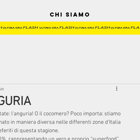
Chi siamo
min
NGURIA
tate: l'anguria! O il cocomero? Poco importa: stiamo 
o in maniera diversa nelle differenti zone d'Italia 
eriti di questa stagione.
 90%, rappresentando un vero e proprio “superfood” 