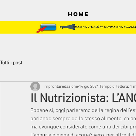
Home
Tutti i post
improntaredazione
14 giu 2024
Tempo di lettura: 1 
Il Nutrizionista: L’A
Ebbene sì, oggi parleremo della regina dell'es
parlando sempre dello stesso alimento, chiamat
ma ovunque considerato come uno dei cibi pref
L'anguria è piena di acqua? Vero, per oltre il