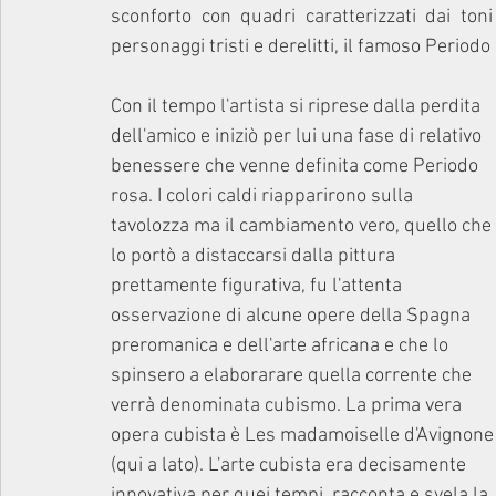
sconforto con quadri caratterizzati dai toni
personaggi tristi e derelitti, il famoso Periodo 
Con il tempo l'artista si riprese dalla perdita 
dell'amico e iniziò per lui una fase di relativo 
benessere che venne definita come Periodo 
rosa. I colori caldi riapparirono sulla 
tavolozza ma il cambiamento vero, quello che 
lo portò a distaccarsi dalla pittura 
prettamente figurativa, fu l'attenta 
osservazione di alcune opere della Spagna 
preromanica e dell'arte africana e che lo 
spinsero a elaborarare quella corrente che 
verrà denominata cubismo. La prima vera 
opera cubista è Les madamoiselle d'Avignone
(qui a lato). L'arte cubista era decisamente 
innovativa per quei tempi, racconta e svela la 