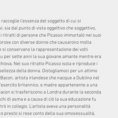
raccoglie l'essenza del soggetto di cui si 
i, sia dal punto di vista oggettivo che soggettivo, 
 ritratti di persone che Picasso immortalò nei suoi 
morose con diverse donne che causarono molta 
 si conservano la rappresentazione dei volti 
 fu per sette anni la sua giovane amante mentre era 
hlova. Nel suo ritratto Picasso isola e riproduce i 
a bellezza della donna. Distogliamoci per un attimo 
 Bacon, artista irlandese che nacque a Dublino nel 
l'esercito britannico, e madre appartenente a una 
i Bacon si trasferiscono a Londra durante la seconda 
cchi di asma e a causa di ciò la sua educazione fu 
ò in collegio. L'artista aveva una personalità 
lto presto si rese conto della sua omosessualità, 