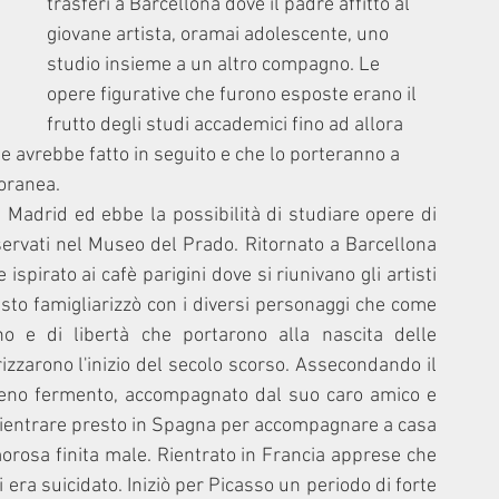
trasferì a Barcellona dove il padre affittò al 
giovane artista, oramai adolescente, uno 
studio insieme a un altro compagno. Le 
opere figurative che furono esposte erano il 
frutto degli studi accademici fino ad allora 
e avrebbe fatto in seguito e che lo porteranno a 
oranea.
 Madrid ed ebbe la possibilità di studiare opere di 
ervati nel Museo del Prado. Ritornato a Barcellona 
spirato ai cafè parigini dove si riunivano gli artisti 
sto famigliarizzò con i diversi personaggi che come 
 e di libertà che portarono alla nascita delle 
izzarono l'inizio del secolo scorso. Assecondando il 
 pieno fermento, accompagnato dal suo caro amico e 
rientrare presto in Spagna per accompagnare a casa 
rosa finita male. Rientrato in Francia apprese che 
ra suicidato. Iniziò per Picasso un periodo di forte 