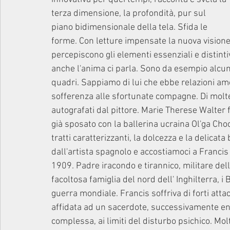
terza dimensione, la profondità, pur sul 
piano bidimensionale della tela. Sfida le 
forme. Con letture impensate la nuova visione 
percepiscono gli elementi essenziali e distintiv
anche l'anima ci parla. Sono da esempio alcuni
quadri. Sappiamo di lui che ebbe relazioni a
sofferenza alle sfortunate compagne. Di molte
autografati dal pittore. Marie Therese Walter
già sposato con la ballerina ucraina Ol'ga Choc
tratti caratterizzanti, la dolcezza e la delicat
dall'artista spagnolo e accostiamoci a Francis
1909. Padre iracondo e tirannico, militare del
facoltosa famiglia del nord dell' Inghilterra, 
guerra mondiale. Francis soffriva di forti atta
affidata ad un sacerdote, successivamente entr
complessa, ai limiti del disturbo psichico. Mo