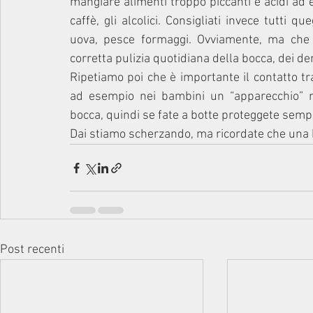
mangiare alimenti troppo piccanti e acidi ad es
caffè, gli alcolici. Consigliati invece tutti q
uova, pesce formaggi. Ovviamente, ma che v
corretta pulizia quotidiana della bocca, dei den
Ripetiamo poi che è importante il contatto tr
ad esempio nei bambini un “apparecchio” no
bocca, quindi se fate a botte proteggete sempr
Dai stiamo scherzando, ma ricordate che una b
Post recenti