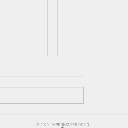
 DI LEI -
Psicologicamente Parlando
la peschierese
OMOBITRANSFOBIA
rcaini, artista
© 2020 L'IMPRONTA PERIODICO .