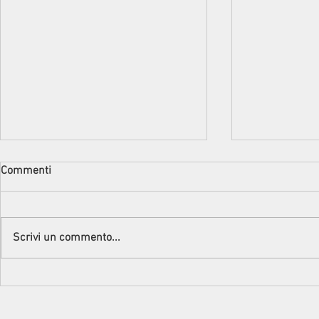
Commenti
Scrivi un commento...
Intervista alla Scrittrice Marina
DALLA PARTE
Marazza
Intervista al
Carla Paola A