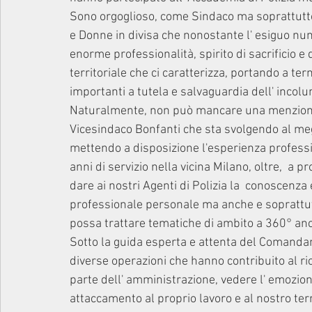
Sono orgoglioso, come Sindaco ma soprattutto
e Donne in divisa che nonostante l' esiguo n
enorme professionalità, spirito di sacrificio e 
territoriale che ci caratterizza, portando a te
importanti a tutela e salvaguardia dell' incolu
Naturalmente, non può mancare una menzione 
Vicesindaco Bonfanti che sta svolgendo al megli
mettendo a disposizione l'esperienza professi
anni di servizio nella vicina Milano, oltre,  a 
dare ai nostri Agenti di Polizia la  conoscenza
professionale personale ma anche e soprattutto
possa trattare tematiche di ambito a 360° anc
Sotto la guida esperta e attenta del Comandante
diverse operazioni che hanno contribuito al r
parte dell' amministrazione, vedere l' emozione
attaccamento al proprio lavoro e al nostro te