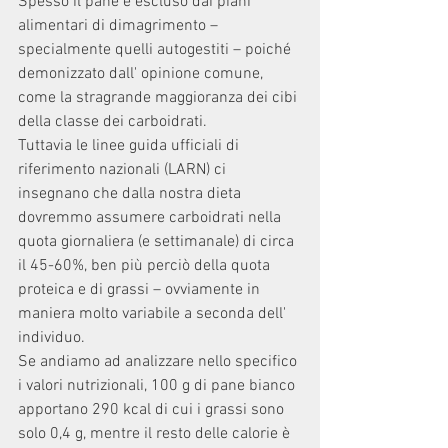
Spesso il pane è escluso dai piani 
alimentari di dimagrimento – 
specialmente quelli autogestiti – poiché 
demonizzato dall' opinione comune, 
come la stragrande maggioranza dei cibi 
della classe dei carboidrati. 
Tuttavia le linee guida ufficiali di 
riferimento nazionali (LARN) ci 
insegnano che dalla nostra dieta 
dovremmo assumere carboidrati nella 
quota giornaliera (e settimanale) di circa 
il 45-60%, ben più perciò della quota 
proteica e di grassi – ovviamente in 
maniera molto variabile a seconda dell' 
individuo.
Se andiamo ad analizzare nello specifico 
i valori nutrizionali, 100 g di pane bianco 
apportano 290 kcal di cui i grassi sono 
solo 0,4 g, mentre il resto delle calorie è 