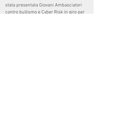
stata presentata Giovani Ambasciatori 
contro bullismo e Cyber Risk in giro per 
l'Italia, campagna nazionale contro il 
bullismo e i rischi della rete, promossa 
dal Moige (Movimento italiano genitori). 
Tra i presenti alla cerimonia, il 
Presidente del consiglio Conte ha 
ricordato che: «formare i giovani 
ambasciatori per aiutare i compagni è la 
modalità migliore per rendere 
responsabili tutti e combattere 
l'indifferenza». Il 12 settembre, invece, il 
Premier ha affermato che: «l'a.s. 2020-
21 sarà ricordato per l' emergenza 
sanitaria, ma sarà ricordato anche come 
anno scolastico dell' inclusione e di 
contrasto al bullismo». 
Temi importanti che vanno sicuramente 