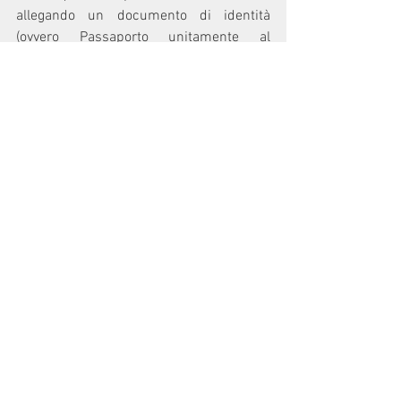
allegando un documento di identità 
(ovvero Passaporto unitamente al 
Permesso di Soggiorno per cittadini 
stranieri).
Per accedere al Fondo con la garanzia 
dell'80%, la domanda potrà essere 
presentata ad una delle banche aderenti 
all'iniziativa a partire dal 30° giorno 
dall'entrata in vigore del Decreto sostegni 
bis e fino al 30 giugno 2022.
Il modulo di accesso al fondo prevede tre 
tipologie di acquisto:
· Acquisto;
· Acquisto con interventi di 
ristrutturazione con accrescimento 
dell'efficienza energetica;
· Acquisto con accollo da frazionamento 
(da costruttore).