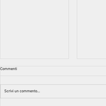
Commenti
Scrivi un commento...
Intervista alla Scrittrice Marina
DALLA PARTE