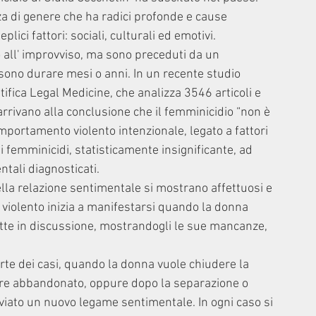
za di genere che ha radici profonde e cause 
ici fattori: sociali, culturali ed emotivi.
all' improvviso, ma sono preceduti da un 
ssono durare mesi o anni. In un recente studio 
tifica Legal Medicine, che analizza 3546 articoli e 
arrivano alla conclusione che il femminicidio “non è 
portamento violento intenzionale, legato a fattori 
i femminicidi, statisticamente insignificante, ad 
ntali diagnosticati.
della relazione sentimentale si mostrano affettuosi e 
violento inizia a manifestarsi quando la donna 
tte in discussione, mostrandogli le sue mancanze, 
rte dei casi, quando la donna vuole chiudere la 
sere abbandonato, oppure dopo la separazione o 
iato un nuovo legame sentimentale. In ogni caso si 