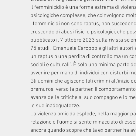
Il femminicidio è una forma estrema di violen
psicologiche complesse, che coinvolgono moltepl
I femminicidi non sono raptus, non succedono 
crescendo di abusi fisici e psicologici, che po
pubblicato il 7 ottobre 2023 sulla rivista scien
75 studi,  Emanuele Caroppo e gli altri autori 
un raptus o una perdita di controllo ma un com
sociali e culturali”. È solo una minima parte de
avvenire per mano di individui con disturbi me
Gli uomini che agiscono tali crimini all'inizio 
premurosi verso la partner. Il comportamento 
avanza delle critiche al suo compagno e lo me
le sue inadeguatezze.
La violenza omicida esplode, nella maggior pa
relazione e l'uomo si sente minacciato di es
ancora quando scopre che la ex partner ha avv