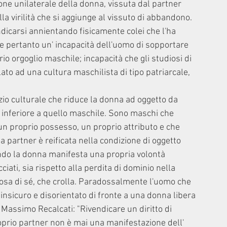
one unilaterale della donna, vissuta dal partner 
la virilità che si aggiunge al vissuto di abbandono. 
dicarsi annientando fisicamente colei che l'ha 
be pertanto un' incapacità dell'uomo di sopportare 
io orgoglio maschile; incapacità che gli studiosi di 
to ad una cultura maschilista di tipo patriarcale, 
zio culturale che riduce la donna ad oggetto da 
inferiore a quello maschile. Sono maschi che 
un proprio possesso, un proprio attributo e che 
 partner è reificata nella condizione di oggetto 
ndo la donna manifesta una propria volontà 
ati, sia rispetto alla perdita di dominio nella 
iosa di sé, che crolla. Paradossalmente l'uomo che 
insicuro e disorientato di fronte a una donna libera 
Massimo Recalcati: "Rivendicare un diritto di 
roprio partner non è mai una manifestazione dell' 