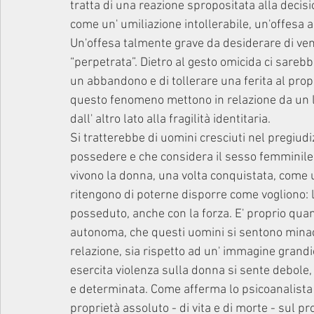
tratta di una reazione spropositata alla decisi
come un' umiliazione intollerabile, un'offesa al
Un'offesa talmente grave da desiderare di ven
“perpetrata”. Dietro al gesto omicida ci sareb
un abbandono e di tollerare una ferita al propr
questo fenomeno mettono in relazione da un la
dall' altro lato alla fragilità identitaria.
Si tratterebbe di uomini cresciuti nel pregiudi
possedere e che considera il sesso femminile 
vivono la donna, una volta conquistata, come 
ritengono di poterne disporre come vogliono: la
posseduto, anche con la forza. E' proprio qua
autonoma, che questi uomini si sentono minacci
relazione, sia rispetto ad un' immagine grand
esercita violenza sulla donna si sente debole, 
e determinata. Come afferma lo psicoanalista 
proprietà assoluto - di vita e di morte - sul p