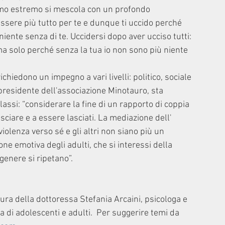
smo estremo si mescola con un profondo 
sere più tutto per te e dunque ti uccido perché 
iente senza di te. Uccidersi dopo aver ucciso tutti: 
 ma solo perché senza la tua io non sono più niente 
iedono un impegno a vari livelli: politico, sociale 
presidente dell'associazione Minotauro, sta 
ssi: “considerare la fine di un rapporto di coppia 
ciare e a essere lasciati. La mediazione dell' 
iolenza verso sé e gli altri non siano più un 
e emotiva degli adulti, che si interessi della 
 genere si ripetano”.
ura della dottoressa Stefania Arcaini, psicologa e 
 di adolescenti e adulti.  Per suggerire temi da 