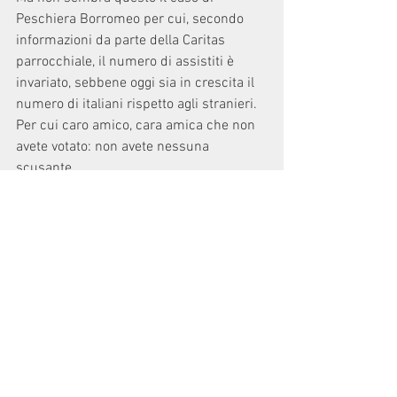
Peschiera Borromeo per cui, secondo 
informazioni da parte della Caritas 
parrocchiale, il numero di assistiti è 
invariato, sebbene oggi sia in crescita il 
numero di italiani rispetto agli stranieri.
Per cui caro amico, cara amica che non 
avete votato: non avete nessuna 
scusante.
Fatemi solo un piacere: «Non provate 
nemmeno a lamentarvi».              Daniele 
Bertoni