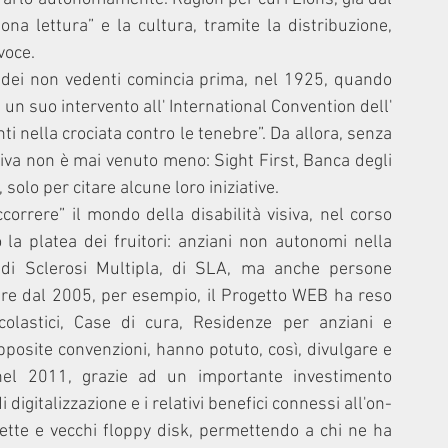
a lettura” e la cultura, tramite la distribuzione, 
voce. 
 dei non vedenti comincia prima, nel 1925, quando 
in un suo intervento all' International Convention dell' 
ti nella crociata contro le tenebre”. Da allora, senza 
siva non è mai venuto meno: Sight First, Banca degli 
solo per citare alcune loro iniziative.
orrere” il mondo della disabilità visiva, nel corso 
la platea dei fruitori: anziani non autonomi nella 
, di Sclerosi Multipla, di SLA, ma anche persone 
ire dal 2005, per esempio, il Progetto WEB ha reso 
Scolastici, Case di cura, Residenze per anziani e 
pposite convenzioni, hanno potuto, così, divulgare e 
 nel 2011, grazie ad un importante investimento 
i digitalizzazione e i relativi benefici connessi all'on-
sette e vecchi floppy disk, permettendo a chi ne ha 