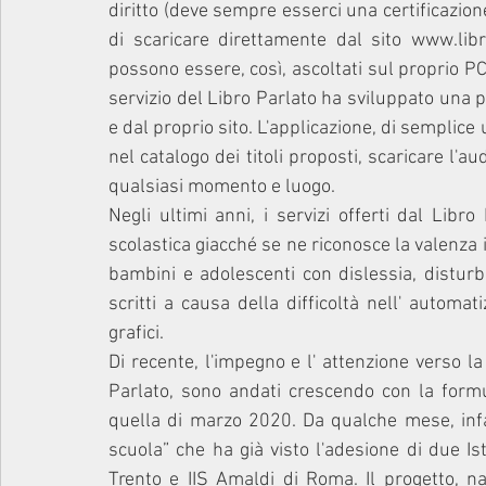
diritto (deve sempre esserci una certificazione
di scaricare direttamente dal sito www.libropar
possono essere, così, ascoltati sul proprio PC,
servizio del Libro Parlato ha sviluppato una pr
e dal proprio sito. L'applicazione, di semplice u
nel catalogo dei titoli proposti, scaricare l'au
qualsiasi momento e luogo. 
Negli ultimi anni, i servizi offerti dal Libr
scolastica giacché se ne riconosce la valenza i
bambini e adolescenti con dislessia, disturbo
scritti a causa della difficoltà nell' automat
grafici. 
Di recente, l'impegno e l' attenzione verso la
Parlato, sono andati crescendo con la form
quella di marzo 2020. Da qualche mese, infatt
scuola” che ha già visto l'adesione di due Is
Trento e IIS Amaldi di Roma. Il progetto, nat