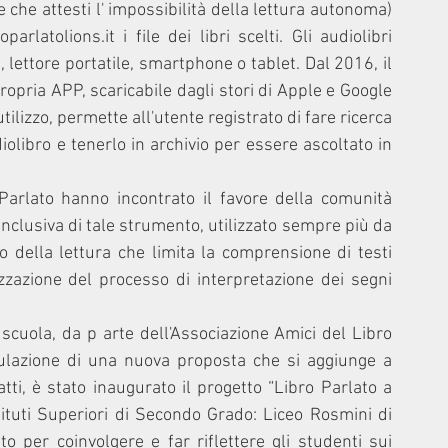
 che attesti l' impossibilità della lettura autonoma) 
latolions.it i file dei libri scelti. Gli audiolibri 
 lettore portatile, smartphone o tablet. Dal 2016, il 
opria APP, scaricabile dagli stori di Apple e Google 
tilizzo, permette all'utente registrato di fare ricerca 
diolibro e tenerlo in archivio per essere ascoltato in 
o Parlato hanno incontrato il favore della comunità 
nclusiva di tale strumento, utilizzato sempre più da 
 della lettura che limita la comprensione di testi 
izzazione del processo di interpretazione dei segni 
 scuola, da p arte dell'Associazione Amici del Libro 
ulazione di una nuova proposta che si aggiunge a 
i, è stato inaugurato il progetto “Libro Parlato a 
tituti Superiori di Secondo Grado: Liceo Rosmini di 
o per coinvolgere e far riflettere gli studenti sui 