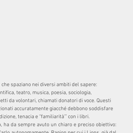
 che spaziano nei diversi ambiti del sapere: 
ntifica, teatro, musica, poesia, sociologia, 
letti da volontari, chiamati donatori di voce. Questi 
ezionati accuratamente giacché debbono soddisfare 
ione, tenacia e “familiarità'” con i libri.
ero, ha da sempre avuto un chiaro e preciso obiettivo: 
a farlo autonomamente. Ragion per cui i Lions, già dal 