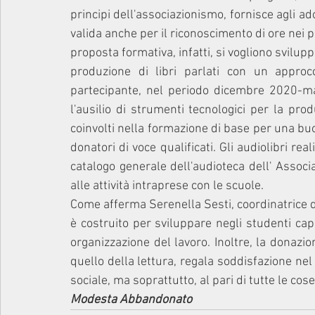
principi dell'associazionismo, fornisce agli a
valida anche per il riconoscimento di ore nei p
proposta formativa, infatti, si vogliono svilupp
produzione di libri parlati con un approcc
partecipante, nel periodo dicembre 2020-ma
l'ausilio di strumenti tecnologici per la produ
coinvolti nella formazione di base per una buon
donatori di voce qualificati. Gli audiolibri real
catalogo generale dell'audioteca dell' Associ
alle attività intraprese con le scuole. 
Come afferma Serenella Sesti, coordinatrice del
è costruito per sviluppare negli studenti ca
organizzazione del lavoro. Inoltre, la donazi
quello della lettura, regala soddisfazione ne
sociale, ma soprattutto, al pari di tutte le co
Modesta Abbandonato