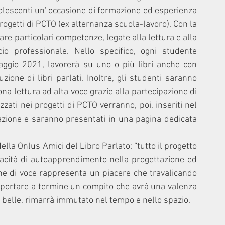
dolescenti un' occasione di formazione ed esperienza 
rogetti di PCTO (ex alternanza scuola-lavoro). Con la 
are particolari competenze, legate alla lettura e alla 
io professionale. Nello specifico, ogni studente 
ggio 2021, lavorerà su uno o più libri anche con 
zione di libri parlati. Inoltre, gli studenti saranno 
a lettura ad alta voce grazie alla partecipazione di 
izzati nei progetti di PCTO verranno, poi, inseriti nel 
azione e saranno presentati in una pagina dedicata 
la Onlus Amici del Libro Parlato: “tutto il progetto 
pacità di autoapprendimento nella progettazione ed 
one di voce rappresenta un piacere che travalicando 
l portare a termine un compito che avrà una valenza 
se belle, rimarrà immutato nel tempo e nello spazio. 