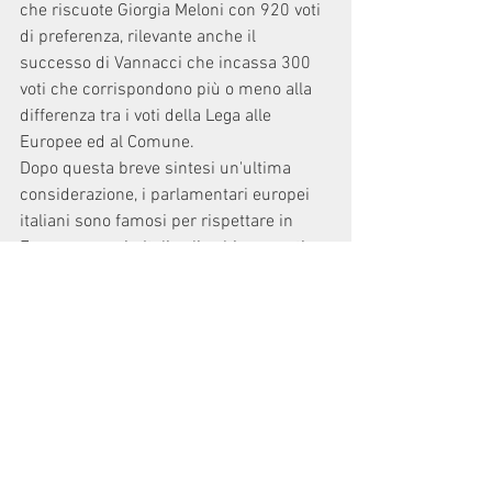
che riscuote Giorgia Meloni con 920 voti 
di preferenza, rilevante anche il 
successo di Vannacci che incassa 300 
voti che corrispondono più o meno alla 
differenza tra i voti della Lega alle 
Europee ed al Comune.
Dopo questa breve sintesi un'ultima 
considerazione, i parlamentari europei 
italiani sono famosi per rispettare in 
Europa come in Italia gli schieramenti 
politici di provenienza, mentre in Europa 
non sempre ma ogni tanto bisognerebbe 
che insieme proteggessero gli interessi 
nazionali, quando ci si divide su quote 
latte, immigrazione, sicurezza chi ci 
rimetta è sempre l'italia.