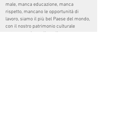
male, manca educazione, manca 
rispetto, mancano le opportunità di 
lavoro, siamo il più bel Paese del mondo, 
con il nostro patrimonio culturale 
potremmo vivere di rendita e non 
riusciamo a mettere in sicurezza i letti 
dei fiumi, all'opposto abbiamo problemi 
di siccità e siamo circondati dai mari 
forse nessuno ha pensato a 
desalinizzatori? Le violenze domestiche 
non accennano a diminuire, molte zone 
delle nostre città sono off limits per 
colpa della microcriminalità. 
Insomma se si hanno idee chiare e 
voglia di lavorare ci sarà tantissimo da 
fare, e guardare il colore di chi ha vinto è 
un gioco che non ci stava in campagna 
elettorale, figurarsi adesso. 
Buona fortuna Italia. 