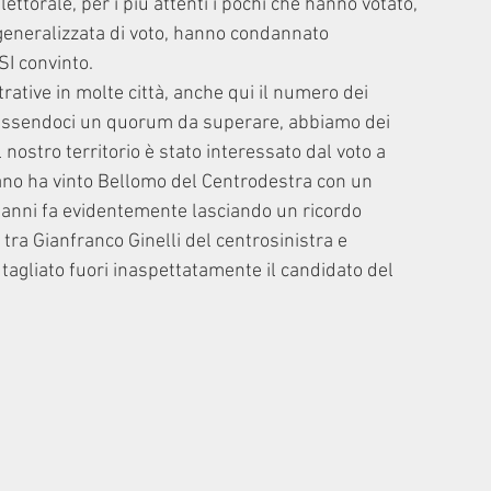
elettorale, per i più attenti i pochi che hanno votato, 
eneralizzata di voto, hanno condannato 
I convinto. 
rative in molte città, anche qui il numero dei 
 essendoci un quorum da superare, abbiamo dei 
Il nostro territorio è stato interessato dal voto a 
o ha vinto Bellomo del Centrodestra con un 
o anni fa evidentemente lasciando un ricordo 
 tra Gianfranco Ginelli del centrosinistra e 
 tagliato fuori inaspettatamente il candidato del 