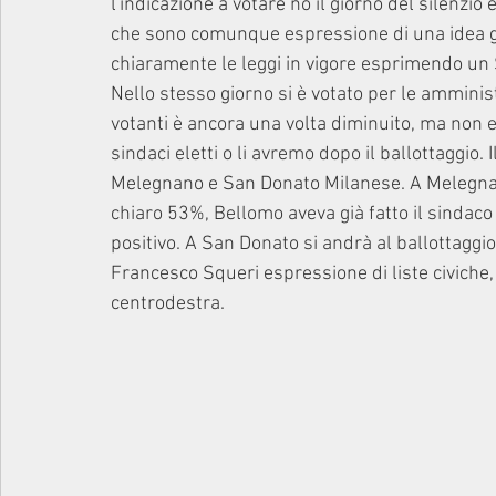
l'indicazione a votare no il giorno del silenzio 
che sono comunque espressione di una idea g
chiaramente le leggi in vigore esprimendo un S
Nello stesso giorno si è votato per le amminist
votanti è ancora una volta diminuito, ma non
sindaci eletti o li avremo dopo il ballottaggio. 
Melegnano e San Donato Milanese. A Melegnan
chiaro 53%, Bellomo aveva già fatto il sindac
positivo. A San Donato si andrà al ballottaggio
Francesco Squeri espressione di liste civiche,
centrodestra.