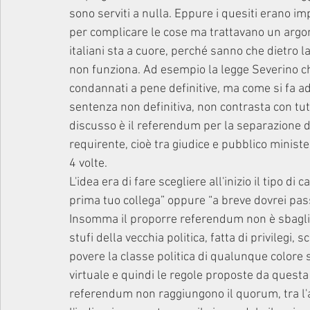
sono serviti a nulla. Eppure i quesiti erano impo
per complicare le cose ma trattavano un argome
italiani sta a cuore, perché sanno che dietro la 
non funziona. Ad esempio la legge Severino che
condannati a pene definitive, ma come si fa ad 
sentenza non definitiva, non contrasta con tut
discusso è il referendum per la separazione de
requirente, cioè tra giudice e pubblico minister
4 volte. 
L'idea era di fare scegliere all'inizio il tipo di 
prima tuo collega” oppure “a breve dovrei passar
Insomma il proporre referendum non è sbagliato 
stufi della vecchia politica, fatta di privilegi, 
povere la classe politica di qualunque colore 
virtuale e quindi le regole proposte da questa 
referendum non raggiungono il quorum, tra l'