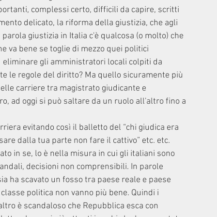
rtanti, complessi certo, difficili da capire, scritti 
nto delicato, la riforma della giustizia, che agli 
parola giustizia in Italia c'è qualcosa (o molto) che 
 va bene se toglie di mezzo quei politici 
eliminare gli amministratori locali colpiti da 
te le regole del diritto? Ma quello sicuramente più 
lle carriere tra magistrato giudicante e 
o, ad oggi si può saltare da un ruolo all'altro fino a 
carriera evitando così il balletto del “chi giudica era 
e dalla tua parte non fare il cattivo” etc. etc. 
in se, lo è nella misura in cui gli italiani sono 
scandali, decisioni non comprensibili. In parole 
sia ha scavato un fosso tra paese reale e paese 
classe politica non vanno più bene. Quindi i 
altro è scandaloso che Repubblica esca con 