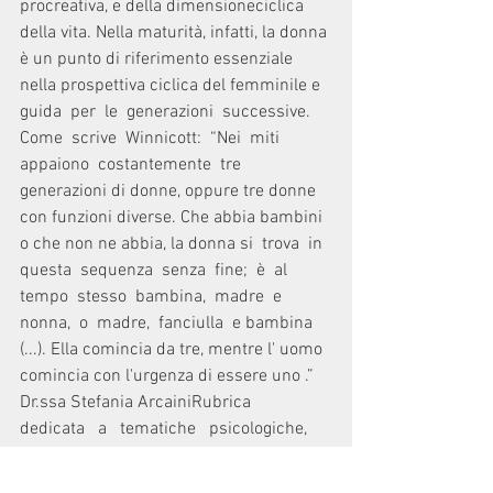
procreativa, e della dimensioneciclica 
della vita. Nella maturità, infatti, la donna 
è un punto di riferimento essenziale 
nella prospettiva ciclica del femminile e 
guida  per  le  generazioni  successive.  
Come  scrive  Winnicott:  “Nei  miti  
appaiono  costantemente  tre 
generazioni di donne, oppure tre donne 
con funzioni diverse. Che abbia bambini 
o che non ne abbia, la donna si  trova  in  
questa  sequenza  senza  fine;  è  al  
tempo  stesso  bambina,  madre  e  
nonna,  o  madre,  fanciulla  e bambina 
(...). Ella comincia da tre, mentre l' uomo 
comincia con l'urgenza di essere uno .”  
Dr.ssa Stefania ArcainiRubrica   
dedicata   a   tematiche   psicologiche,   
a   cura   della   dottoressa   Stefania   
Arcaini,   psicologa   e psicoterapeuta  