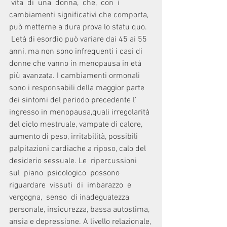
 vita  di  una  donna,  che,  con  i 
cambiamenti significativi che comporta, 
può metterne a dura prova lo statu quo.   
 L'età di esordio può variare dai 45 ai 55 
anni, ma non sono infrequenti i casi di 
donne che vanno in menopausa in età 
più avanzata. I cambiamenti ormonali 
sono i responsabili della maggior parte 
dei sintomi del periodo precedente l' 
ingresso in menopausa,quali irregolarità 
del ciclo mestruale, vampate di calore, 
aumento di peso, irritabilità, possibili 
palpitazioni cardiache a riposo, calo del 
desiderio sessuale. Le  ripercussioni  
sul  piano  psicologico  possono  
riguardare  vissuti  di  imbarazzo  e  
vergogna,  senso  di inadeguatezza 
personale, insicurezza, bassa autostima, 
ansia e depressione. A livello relazionale, 