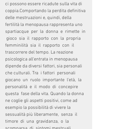
ci possono essere ricadute sulla vita di 
coppia.Comportando la perdita definitiva 
delle mestruazioni e, quindi, della 
fertilità la menopausa rappresenta uno 
spartiacque  per  la  donna  e  rimette  in 
 gioco  sia  il  rapporto  con  la  propria  
femminilità  sia  il  rapporto  con  il 
trascorrere del tempo. La reazione 
psicologica all'entrata in menopausa 
dipende da diversi fattori, sia personali 
che culturali. Tra  i fattori  personali  
giocano  un  ruolo  importante  l'età,  la  
personalità  e  il  modo  di  concepire  
questa  fase della vita. Quando la donna 
ne coglie gli aspetti positivi, come ad 
esempio la possibilità di vivere la 
sessualità più liberamente,  senza  il  
timore  di  una  gravidanza,  o  la 
scomparsa  di  sintomi mestruali  