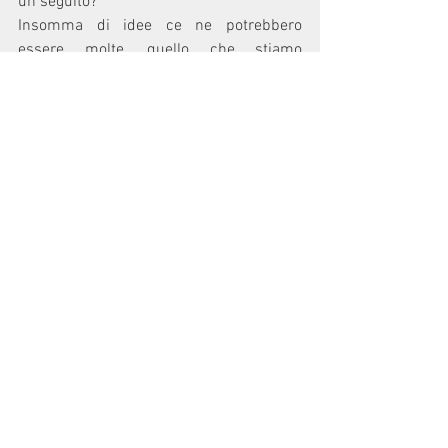
un seguito? 
Insomma di idee ce ne potrebbero 
essere molte, quello che stiamo 
cercando sono le persone che si mettono 
in gioco e trasformano le idee in progetti. 
Mediglia ha sofferto molto 
psicologicamente la situazione Covid, ora 
mettiamoci al lavoro perché quando nei 
prossimi mesi tornerà la normalità la 
città sia pronta a ripartire.
Mostra tutti
Post recenti