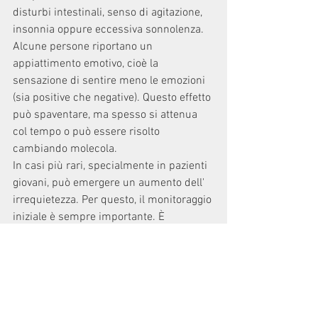
disturbi intestinali, senso di agitazione, 
insonnia oppure eccessiva sonnolenza. 
Alcune persone riportano un 
appiattimento emotivo, cioè la 
sensazione di sentire meno le emozioni 
(sia positive che negative). Questo effetto 
può spaventare, ma spesso si attenua 
col tempo o può essere risolto 
cambiando molecola.
In casi più rari, specialmente in pazienti 
giovani, può emergere un aumento dell' 
irrequietezza. Per questo, il monitoraggio 
iniziale è sempre importante. È 
importante sottolineare che non tutte le 
persone sperimentano effetti collaterali, 
e che il medico può aiutare a trovare il 
giusto equilibrio tra benefici e 
tollerabilità.