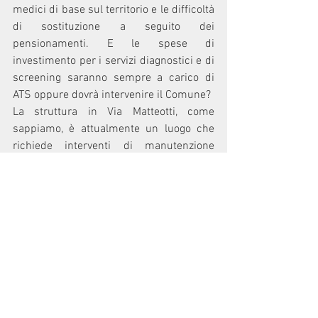
medici di base sul territorio e le difficoltà 
di sostituzione a seguito dei 
pensionamenti. E le spese di 
investimento per i servizi diagnostici e di 
screening saranno sempre a carico di 
ATS oppure dovrà intervenire il Comune?
La struttura in Via Matteotti, come 
sappiamo, è attualmente un luogo che 
richiede interventi di manutenzione 
ordinaria e straordinaria, nonché di 
riorganizzazione e ampliamento degli 
spazi: chi si occuperà di questa parte di 
interventi?  
Inoltre ci chiediamo se non sarebbe il 
caso, visto il forte frazionamento del 
territorio peschierese, di decentrare, 
almeno nelle frazioni di San Bovio e 
Linate, alcuni servizi della Casa della 
Comunità.