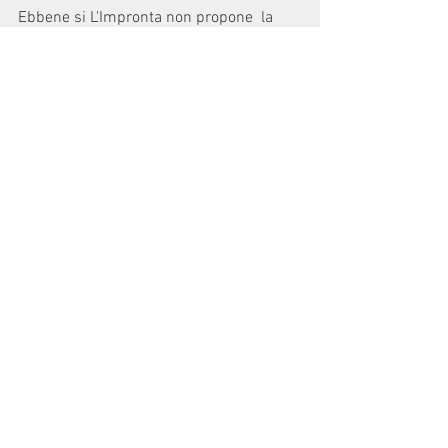
Ebbene si L'Impronta non propone  la 
qualunque  ma si fa garante di queste 
poche cose come piattaforma per poi 
aprirsi gradualmente agli altri bisogni 
della città, i cittadini meritano di sapere 
con precisione quali saranno le priorità 
poi insieme
Riprendiamoci
la Città.