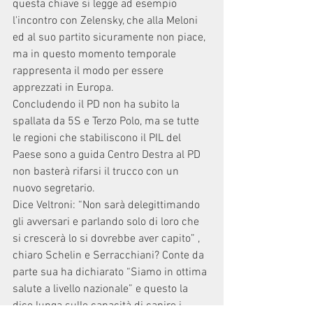
questa chiave si legge ad esempio 
l'incontro con Zelensky, che alla Meloni 
ed al suo partito sicuramente non piace, 
ma in questo momento temporale 
rappresenta il modo per essere 
apprezzati in Europa.
Concludendo il PD non ha subito la 
spallata da 5S e Terzo Polo, ma se tutte 
le regioni che stabiliscono il PIL del 
Paese sono a guida Centro Destra al PD 
non basterà rifarsi il trucco con un 
nuovo segretario. 
Dice Veltroni: “Non sarà delegittimando 
gli avversari e parlando solo di loro che 
si crescerà lo si dovrebbe aver capito” , 
chiaro Schelin e Serracchiani? Conte da 
parte sua ha dichiarato “Siamo in ottima 
salute a livello nazionale” e questo la 
dice lunga sulle capacità di capire i 