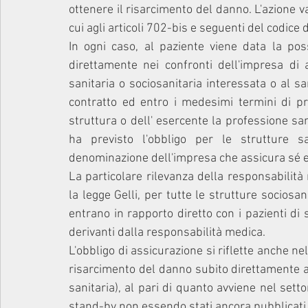
ottenere il risarcimento del danno. L'azione 
cui agli articoli 702-bis e seguenti del codice d
In ogni caso, al paziente viene data la poss
direttamente nei confronti dell'impresa di 
sanitaria o sociosanitaria interessata o al san
contratto ed entro i medesimi termini di pres
struttura o dell' esercente la professione sani
ha previsto l'obbligo per le strutture s
denominazione dell'impresa che assicura sé e i
La particolare rilevanza della responsabilità m
la legge Gelli, per tutte le strutture sociosan
entrano in rapporto diretto con i pazienti di s
derivanti dalla responsabilità medica.
L'obbligo di assicurazione si riflette anche nella
risarcimento del danno subito direttamente an
sanitaria), al pari di quanto avviene nel setto
stand-by non essendo stati ancora pubblicati i 