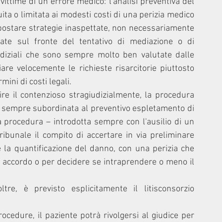
ittime di un errore medico: l'analisi preventiva del 
ta o limitata ai modesti costi di una perizia medico 
mpostare strategie inaspettate, non necessariamente 
tate sul fronte del tentativo di mediazione o di 
iudiziali che sono sempre molto ben valutate dalle 
re velocemente le richieste risarcitorie piuttosto 
ini di costi legali.
nire il contenzioso stragiudizialmente, la procedura 
 è sempre subordinata al preventivo espletamento di 
procedura – introdotta sempre con l'ausilio di un 
ribunale il compito di accertare in via preliminare 
 la quantificazione del danno, con una perizia che 
 accordo o per decidere se intraprendere o meno il 
tre, è previsto esplicitamente il litisconsorzio 
cedure, il paziente potrà rivolgersi al giudice per 