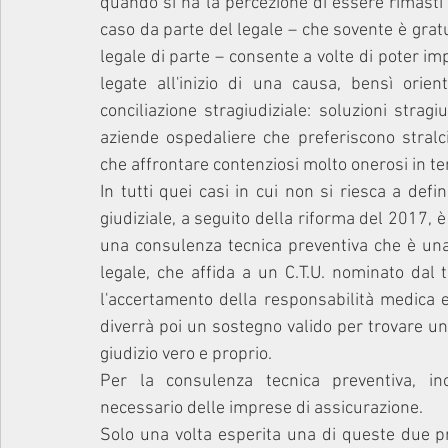
quando si ha la percezione di essere rimasti v
caso da parte del legale – che sovente è gratui
legale di parte – consente a volte di poter i
legate all'inizio di una causa, bensì orien
conciliazione stragiudiziale: soluzioni strag
aziende ospedaliere che preferiscono stralcia
che affrontare contenziosi molto onerosi in term
In tutti quei casi in cui non si riesca a defi
giudiziale, a seguito della riforma del 2017,
una consulenza tecnica preventiva che è una 
legale, che affida a un C.T.U. nominato dal t
l'accertamento della responsabilità medica e
diverrà poi un sostegno valido per trovare un
giudizio vero e proprio.
Per la consulenza tecnica preventiva, inol
necessario delle imprese di assicurazione. 
Solo una volta esperita una di queste due pro