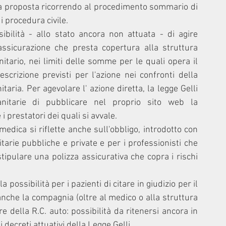
va proposta ricorrendo al procedimento sommario di 
i procedura civile. 
ibilità - allo stato ancora non attuata - di agire 
assicurazione che presta copertura alla struttura 
itario, nei limiti delle somme per le quali opera il 
crizione previsti per l'azione nei confronti della 
taria. Per agevolare l' azione diretta, la legge Gelli 
anitarie di pubblicare nel proprio sito web la 
 prestatori dei quali si avvale.
edica si riflette anche sull'obbligo, introdotto con 
itarie pubbliche e private e per i professionisti che 
tipulare una polizza assicurativa che copra i rischi 
 possibilità per i pazienti di citare in giudizio per il 
che la compagnia (oltre al medico o alla struttura 
re della R.C. auto: possibilità da ritenersi ancora in 
decreti attuativi della Legge Gelli.