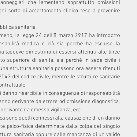
danneggiati che lamentano soprattutto omissioni 
gni sorta di accertamento clinico teso a prevenire 
bblica sanitaria.
meno, la legge 24 dell'8 marzo 2917 ha introdotto 
onsabilità medica e ciò sia perchè ha escluso la 
a laddove dimostrino di essersi attenuti alle linee 
to superiore di sanità, sia perchè in sede civile i 
una struttura sanitaria possono ora essere ritenuti 
2043 del codice civile, mentre le strutture sanitarie 
ontrattuale.
di danno risarcibile in conseguenza di responsabilità 
nno derivante da errore od omissione diagnostica, 
 derivante da omessa vigilanza, ecc.
ica sono quelli connessi alla causazione di un danno 
te psico-fisica determinata dalla colpa del singolo 
ttura sanitaria oppure dalla mancanza di un valido 