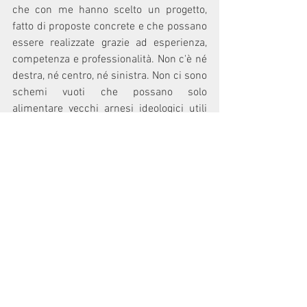
che con me hanno scelto un progetto, 
fatto di proposte concrete e che possano 
essere realizzate grazie ad esperienza, 
competenza e professionalità. Non c'è né 
destra, né centro, né sinistra. Non ci sono 
schemi vuoti che possano solo 
alimentare vecchi arnesi ideologici utili 
solo strumentalmente per arrivare al 
“potere” per gestirlo.
Per questo è importante ascoltare, 
confrontarsi e dialogare con tutti, ma 
proprio tutti. E se chi non mi sostiene 
propone cose giuste per la comunità 
troverà in me un alleato disponibile a 
collaborare. 
Marco Malinverno